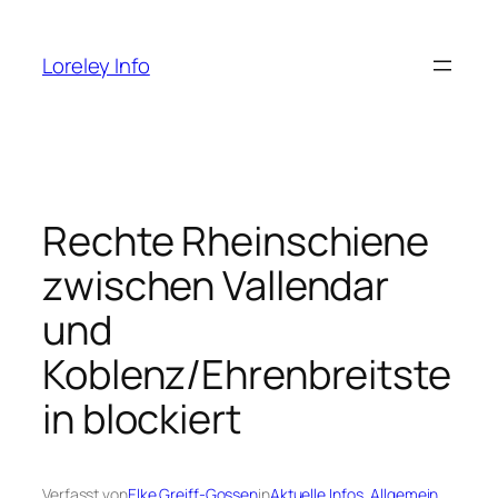
Zum
Inhalt
Loreley Info
springen
Rechte Rheinschiene
zwischen Vallendar
und
Koblenz/Ehrenbreitste
in blockiert
Verfasst von
Elke Greiff-Gossen
in
Aktuelle Infos
, 
Allgemein